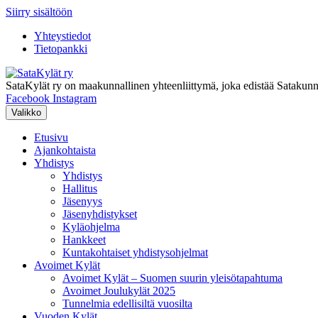
Siirry sisältöön
Yhteystiedot
Tietopankki
SataKylät ry on maakunnallinen yhteenliittymä, joka edistää Satakun
Facebook
Instagram
Valikko
Etusivu
Ajankohtaista
Yhdistys
Yhdistys
Hallitus
Jäsenyys
Jäsenyhdistykset
Kyläohjelma
Hankkeet
Kuntakohtaiset yhdistysohjelmat
Avoimet Kylät
Avoimet Kylät – Suomen suurin yleisötapahtuma
Avoimet Joulukylät 2025
Tunnelmia edellisiltä vuosilta
Vuoden Kylät