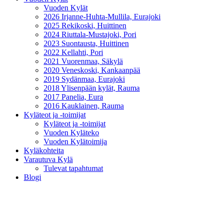
Vuoden Kylät
2026 Irjanne-Huhta-Mullila, Eurajoki
2025 Rekikoski, Huittinen
2024 Riuttala-Mustajoki, Pori
2023 Suontausta, Huittinen
2022 Kellahti, Pori
2021 Vuorenmaa, Säkylä
2020 Veneskoski, Kankaanpää
2019 Sydänmaa, Eurajoki
2018 Ylisenpään kylät, Rauma
2017 Panelia, Eura
2016 Kauklainen, Rauma
Kyläteot ja -toimijat
Kyläteot ja -toimijat
Vuoden Kyläteko
Vuoden Kylätoimija
Kyläkohteita
Varautuva Kylä
Tulevat tapahtumat
Blogi